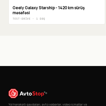
Geely Galaxy Starship - 1420 km sürüş
məsafəsi
TEST-DRIVE
·
1
DƏQ
®
Yol hərəkəti qaydaları, avto xəbərlər, video icmallar və