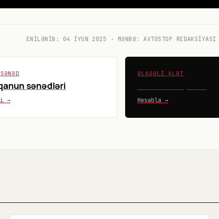
ENILƏNIB:
04 İYUN 2025
· MƏNBƏ: AVTOSTOP REDAKSIYASI
 SƏNƏD
ƏLAQƏLI ALƏT
qanun sənədləri
Avtokalkulyator
vi →
Hesabla →