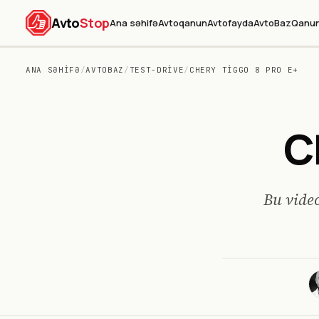
Avto
Stop
Ana səhifə
Avtoqanun
Avtofayda
AvtoBaz
Qanun
ANA SƏHIFƏ
/
AVTOBAZ
/
TEST-DRIVE
/
CHERY TIGGO 8 PRO E+
C
Bu video