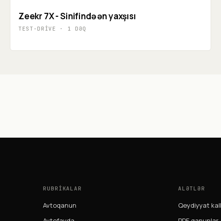
Zeekr 7X - Sinifində ən yaxşısı
TEST-DRIVE
·
1
DƏQ
RUBRIKALAR
ALƏTLƏR
Avtoqanun
Qeydiyyat kal
Avtofayda
PDF qanunlar