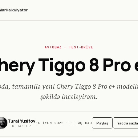
lar
Kalkulyator
AVTO
BAZ
· TEST-DRIVE
hery Tiggo 8 Pro 
da, tamamilə yeni Chery Tiggo 8 Pro e+ modelin
şəkildə incələyirəm.
Tural Yusifov
Paylaş
Yadda saxl
04 İYUN 2025
·
1
DƏQ OXU
REDAKTOR