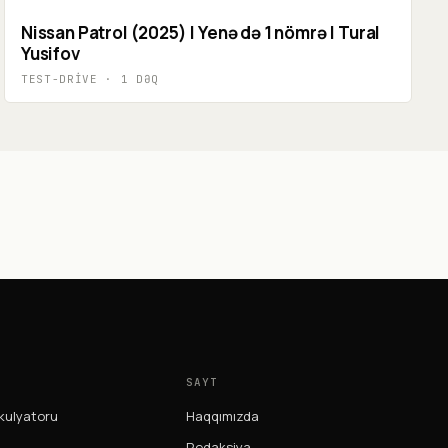
Nissan Patrol (2025) | Yenə də 1 nömrə | Tural
Yusifov
TEST-DRIVE
·
1
DƏQ
SAYT
kulyatoru
Haqqımızda
Redaksiya