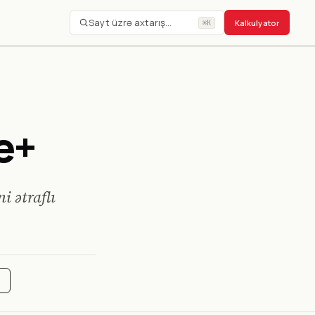
Sayt üzrə axtarış…
Kalkulyator
⌘K
e+
i ətraflı
a