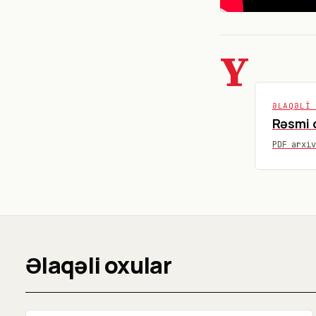
Y
ƏLAQƏLI
Rəsmi 
PDF arxi
Əlaqəli oxular