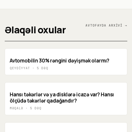
Əlaqəli oxular
AVTO
FAYDA
ARXIVI →
Avtomobilin 30% rəngini dəyişmək olarmı?
QEYDIYYAT
·
5
DƏQ
Hansı təkərlər və ya disklərə icazə var? Hansı
ölçüdə təkərlər qadağandır?
MƏQALƏ
·
5
DƏQ