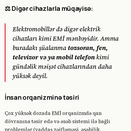
⚖️ Digər cihazlarla müqayisə:
Elektromobillər də digər elektrik
cihazları kimi EMİ mənbəyidir. Amma
buradakı şüalanma
tozsoran, fen,
televizor və ya mobil telefon
kimi
gündəlik məişət cihazlarından daha
yüksək deyil.
İnsan orqanizminə təsiri
Çox yüksək dozada EMİ orqanizmdə qan
dövranına təsir edə və əsəb sistemi ilə bağlı
problemlər (yaddaş zəifləməsi, əsəbilik,