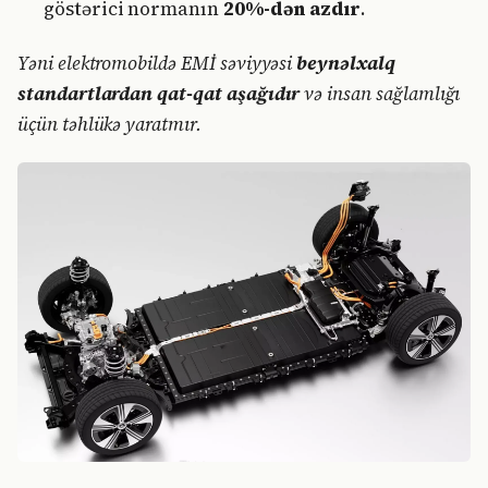
göstərici normanın
20%-dən azdır
.
Yəni elektromobildə EMİ səviyyəsi
beynəlxalq
standartlardan qat-qat aşağıdır
və insan sağlamlığı
üçün təhlükə yaratmır.