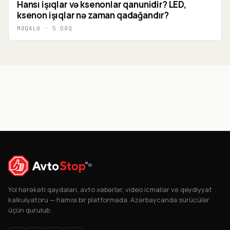
Hansı işıqlar və ksenonlar qanunidir? LED,
ksenon işıqlar nə zaman qadağandır?
MƏQALƏ
·
5
DƏQ
®
Yol hərəkəti qaydaları, avto xəbərlər, video icmallar və qeydiyyat
kalkulyatoru — hamısı bir platformada. Azərbaycanda sürücülər
üçün qurulub.