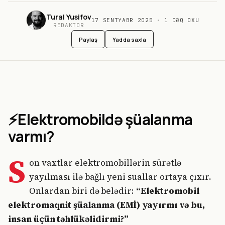
Tural Yusifov
17 SENTYABR 2025
·
1
DƏQ OXU
REDAKTOR
Paylaş
Yadda saxla
⚡Elektromobildə şüalanma
varmı?
S
on vaxtlar elektromobillərin sürətlə
yayılması ilə bağlı yeni suallar ortaya çıxır.
Onlardan biri də belədir:
“Elektromobil
elektromaqnit şüalanma (EMİ) yayırmı və bu,
insan üçün təhlükəlidirmi?”