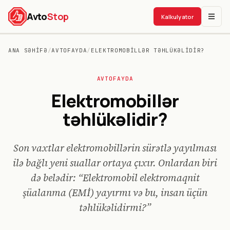
Avto
Stop
Kalkulyator
ANA SƏHIFƏ
/
AVTOFAYDA
/
ELEKTROMOBILLƏR TƏHLÜKƏLIDIR?
AVTO
FAYDA
Elektromobillər
təhlükəlidir?
Son vaxtlar elektromobillərin sürətlə yayılması
ilə bağlı yeni suallar ortaya çıxır. Onlardan biri
də belədir: “Elektromobil elektromaqnit
şüalanma (EMİ) yayırmı və bu, insan üçün
təhlükəlidirmi?”