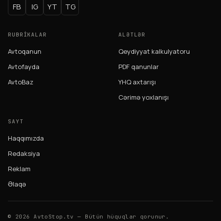
FB
IG
YT
TG
RUBRIKALAR
ALƏTLƏR
Avtoqanun
Qeydiyyat kalkulyatoru
Avtofayda
PDF qanunlar
AvtoBaz
YHQ axtarışı
Cərimə yoxlanışı
SAYT
Haqqımızda
Redaksiya
Reklam
Əlaqə
© 2026 AvtoStop.tv — Bütün hüquqlar qorunur.