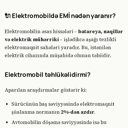
🔌 Elektromobildə EMİ nədən yaranır?
Elektromobilin əsas hissələri –
batareya, naqillər
və elektrik mühərriki
– işlədikcə aşağı tezlikli
elektromaqnit sahələri yaradır. Bu, istənilən
elektrik cihazında müşahidə olunan təbiidir.
Elektromobil təhlükəlidirmi?
Aparılan araşdırmalar göstərir ki:
Sürücünün baş səviyyəsində elektromaqnit
şüalanma normanın
2%-dən azdır
.
Avtomobilin döşəmə səviyyəsində isə bu