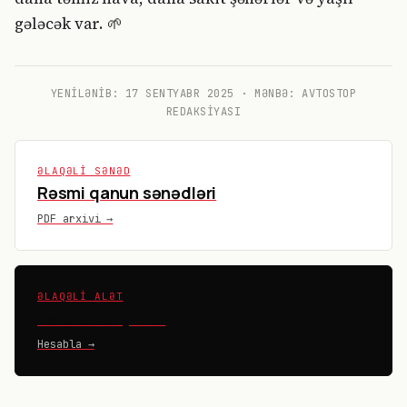
gələcək var. 🌱
YENILƏNIB:
17 SENTYABR 2025
· MƏNBƏ: AVTOSTOP
REDAKSIYASI
ƏLAQƏLI SƏNƏD
Rəsmi qanun sənədləri
PDF arxivi →
ƏLAQƏLI ALƏT
Avtokalkulyator
Hesabla →