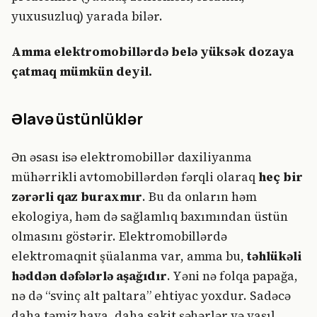
yuxusuzluq) yarada bilər.
Amma elektromobillərdə belə yüksək dozaya
çatmaq mümkün deyil.
Əlavə üstünlüklər
Ən əsası isə elektromobillər daxiliyanma
mühərrikli avtomobillərdən fərqli olaraq
heç bir
zərərli qaz buraxmır
. Bu da onların həm
ekologiya, həm də sağlamlıq baxımından üstün
olmasını göstərir. Elektromobillərdə
elektromaqnit şüalanma var, amma bu,
təhlükəli
həddən dəfələrlə aşağıdır
. Yəni nə folqa papağa,
nə də “svinç alt paltara” ehtiyac yoxdur. Sadəcə
daha təmiz hava, daha sakit şəhərlər və yaşıl