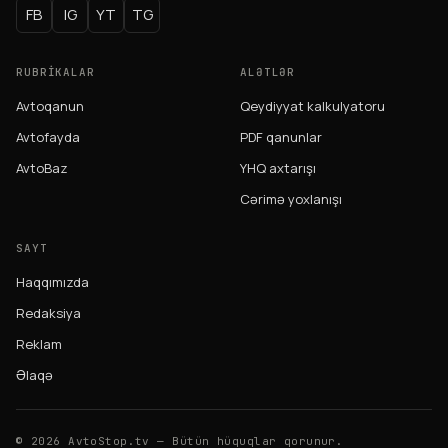
FB
IG
YT
TG
RUBRIKALAR
ALƏTLƏR
Avtoqanun
Qeydiyyat kalkulyatoru
Avtofayda
PDF qanunlar
AvtoBaz
YHQ axtarışı
Cərimə yoxlanışı
SAYT
Haqqımızda
Redaksiya
Reklam
Əlaqə
© 2026 AvtoStop.tv — Bütün hüquqlar qorunur.