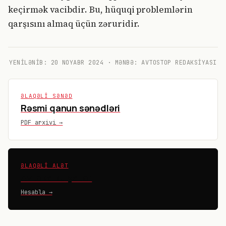
keçirmək vacibdir. Bu, hüquqi problemlərin
qarşısını almaq üçün zəruridir.
YENILƏNIB:
20 NOYABR 2024
· MƏNBƏ: AVTOSTOP REDAKSIYASI
ƏLAQƏLI SƏNƏD
Rəsmi qanun sənədləri
PDF arxivi →
ƏLAQƏLI ALƏT
Avtokalkulyator
Hesabla →