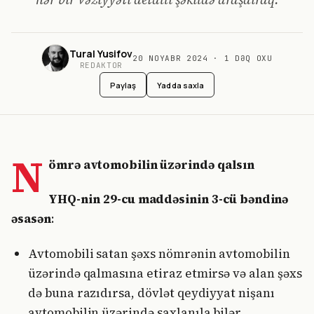
Tural Yusifov
20 NOYABR 2024
·
1
DƏQ OXU
REDAKTOR
Paylaş
Yadda saxla
N
ömrə avtomobilin üzərində qalsın
YHQ-nin 29-cu maddəsinin 3-cü bəndinə
əsasən
:
Avtomobili satan şəxs nömrənin avtomobilin
üzərində qalmasına etiraz etmirsə və alan şəxs
də buna razıdırsa, dövlət qeydiyyat nişanı
avtomobilin üzərində saxlanıla bilər.