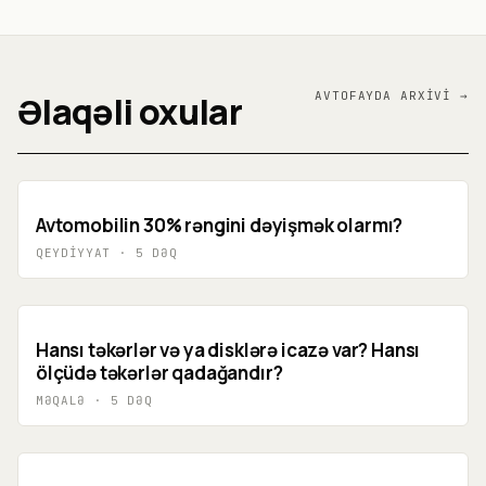
Əlaqəli oxular
AVTO
FAYDA
ARXIVI →
Avtomobilin 30% rəngini dəyişmək olarmı?
QEYDIYYAT
·
5
DƏQ
Hansı təkərlər və ya disklərə icazə var? Hansı
ölçüdə təkərlər qadağandır?
MƏQALƏ
·
5
DƏQ