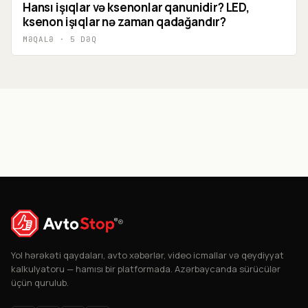
Hansı işıqlar və ksenonlar qanunidir? LED,
ksenon işıqlar nə zaman qadağandır?
MƏQALƏ
·
5
DƏQ
®
Yol hərəkəti qaydaları, avto xəbərlər, video icmallar və qeydiyyat
kalkulyatoru — hamısı bir platformada. Azərbaycanda sürücülər
üçün qurulub.