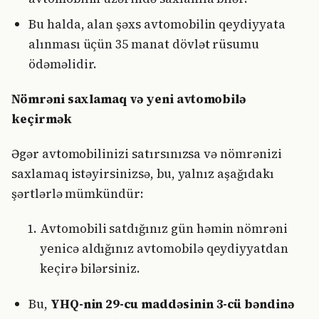
Bu halda, alan şəxs avtomobilin qeydiyyata
alınması üçün 35 manat dövlət rüsumu
ödəməlidir.
Nömrəni saxlamaq və yeni avtomobilə
keçirmək
Əgər avtomobilinizi satırsınızsa və nömrənizi
saxlamaq istəyirsinizsə, bu, yalnız aşağıdakı
şərtlərlə mümkündür:
Avtomobili satdığınız gün həmin nömrəni
yenicə aldığınız avtomobilə qeydiyyatdan
keçirə bilərsiniz.
Bu,
YHQ-nin 29-cu maddəsinin 3-cü bəndinə