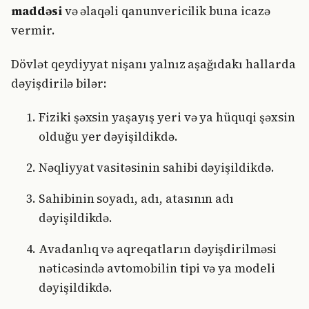
maddəsi
və əlaqəli qanunvericilik buna icazə
vermir.
Dövlət qeydiyyat nişanı yalnız aşağıdakı hallarda
dəyişdirilə bilər:
Fiziki şəxsin yaşayış yeri və ya hüquqi şəxsin
olduğu yer dəyişildikdə.
Nəqliyyat vasitəsinin sahibi dəyişildikdə.
Sahibinin soyadı, adı, atasının adı
dəyişildikdə.
Avadanlıq və aqreqatların dəyişdirilməsi
nəticəsində avtomobilin tipi və ya modeli
dəyişildikdə.