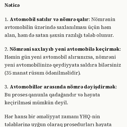
Nəticə
1.
Avtomobil satılır və nömrə qalır
: Nömrənin
avtomobilin üzərində saxlanılması üçün həm
alan, həm də satan şəxsin razılığı tələb olunur.
2.
Nömrəni saxlayıb yeni avtomobilə keçirmək
:
Həmin gün yeni avtomobil alırsınızsa, nömrəni
yeni avtomobilinizə qeydiyyata saldıra bilərsiniz
(35 manat rüsum ödənilməlidir).
3.
Avtomobillər arasında nömrə dəyişdirmək
:
Bu proses qanunla qadağandır və həyata
keçirilməsi mümkün deyil.
Hər hansı bir əməliyyat zamanı YHQ-nin
tələblərinə uyğun olaraq prosedurları həyata