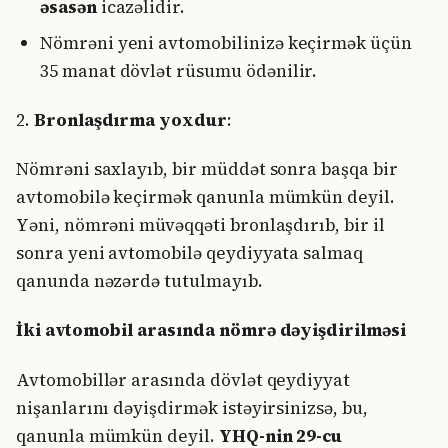
əsasən
icazəlidir.
Nömrəni yeni avtomobilinizə keçirmək üçün
35 manat dövlət rüsumu ödənilir.
2.
Bronlaşdırma yoxdur
:
Nömrəni saxlayıb, bir müddət sonra başqa bir
avtomobilə keçirmək qanunla mümkün deyil.
Yəni, nömrəni müvəqqəti bronlaşdırıb, bir il
sonra yeni avtomobilə qeydiyyata salmaq
qanunda nəzərdə tutulmayıb.
İki avtomobil arasında nömrə dəyişdirilməsi
Avtomobillər arasında dövlət qeydiyyat
nişanlarını dəyişdirmək istəyirsinizsə, bu,
qanunla mümkün deyil.
YHQ-nin 29-cu