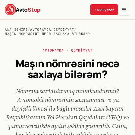
Avto
Stop
Kalkulyator
ANA SƏHIFƏ
/
AVTOFAYDA
/
QEYDIYYAT
/
MAŞIN NÖMRƏSINI NECƏ SAXLAYA BILƏRƏM?
AVTO
FAYDA
· QEYDIYYAT
Maşın nömrəsini necə
saxlaya bilərəm?
Nömrəni saxlatdırmaq mümkündürmü?
Avtomobil nömrəsinin saxlanması və ya
dəyişdirilməsi ilə bağlı proseslər Azərbaycan
Respublikasının Yol Hərəkəti Qaydaları (YHQ) və
qanunvericilikdə aydın şəkildə göstərilib. Gəlin,
hər bir vəziyyəti detallı şəkildə araşdıraq.