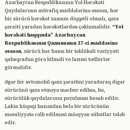
Azərbaycan Respublikasının Yol Hərəkəti
Qaydalarının müvafiq maddələrinə əsasən, hər
bir sürücü hərəkət zamanı diqqətli olmalı, qəza
şəraiti yaradan hərəkətlərdən çəkinməlidir.
“Yol
hərəkəti haqqında” Azərbaycan
Respublikasının Qanununun 37-ci maddəsinə
əsasən
, sürücü hər hansı bir təhlükəli vəziyyəti
qabaqcadan görə bilməli və lazımi tədbirlər
görməlidir.
Əgər bir avtomobil qəza şəraitini yaradaraq digər
sürücünü qəza etməyə məcbur edibsə, bu,
sürücülük qaydalarının pozulması hesab edilir.
Lakin hüquqi baxımdan belə bir sürücünün
məsuliyyətə cəlb edilməsi müəyyən sübutlar tələb
edir.