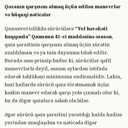
Qəzanın qarşısını almaq üçün edilən manevrlər
və hüquqi nəticələr
Qanunvericilikdə sürücülərə
“Yol hərəkəti
haqqında” Qanunun 41-ci maddəsinə əsasən
,
qəza şəraitinin qarşısını almaq üçün sürətin
azaldılması və ya tam dayanma tələb edilir.
Burada əsas prinsip budur ki, sürücülər qəfil
manevrlərlə deyil, əsasən əyləcdən istifadə
edərək təhlükəni minimuma endirməlidir. Lakin,
bəzi hallarda sürücü qəza törətməmək üçün
kəskin manevr edərək qarşı yola çıxmalı olur ki,
bu da digər qəzalara səbəb ola bilər.
Əgər sürücü qəza şəraitini yaratdığı halda hadisə
yerindən uzaqlaşıbsa və nəticədə digər