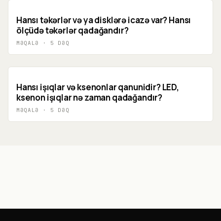
Hansı təkərlər və ya disklərə icazə var? Hansı
ölçüdə təkərlər qadağandır?
MƏQALƏ
·
5
DƏQ
Hansı işıqlar və ksenonlar qanunidir? LED,
ksenon işıqlar nə zaman qadağandır?
MƏQALƏ
·
5
DƏQ