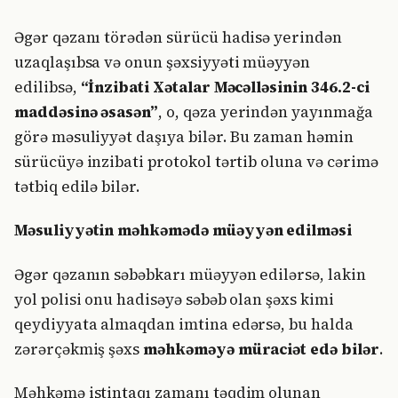
Əgər qəzanı törədən sürücü hadisə yerindən
uzaqlaşıbsa və onun şəxsiyyəti müəyyən
edilibsə,
“İnzibati Xətalar Məcəlləsinin 346.2-ci
maddəsinə əsasən”
, o, qəza yerindən yayınmağa
görə məsuliyyət daşıya bilər. Bu zaman həmin
sürücüyə inzibati protokol tərtib oluna və cərimə
tətbiq edilə bilər.
Məsuliyyətin məhkəmədə müəyyən edilməsi
Əgər qəzanın səbəbkarı müəyyən edilərsə, lakin
yol polisi onu hadisəyə səbəb olan şəxs kimi
qeydiyyata almaqdan imtina edərsə, bu halda
zərərçəkmiş şəxs
məhkəməyə müraciət edə bilər
.
Məhkəmə istintaqı zamanı təqdim olunan