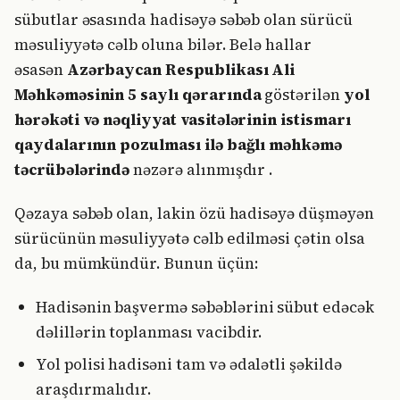
sübutlar əsasında hadisəyə səbəb olan sürücü
məsuliyyətə cəlb oluna bilər. Belə hallar
əsasən
Azərbaycan Respublikası Ali
Məhkəməsinin 5 saylı qərarında
göstərilən
yol
hərəkəti və nəqliyyat vasitələrinin istismarı
qaydalarının pozulması ilə bağlı məhkəmə
təcrübələrində
nəzərə alınmışdır .
Qəzaya səbəb olan, lakin özü hadisəyə düşməyən
sürücünün məsuliyyətə cəlb edilməsi çətin olsa
da, bu mümkündür. Bunun üçün:
Hadisənin başvermə səbəblərini sübut edəcək
dəlillərin toplanması vacibdir.
Yol polisi hadisəni tam və ədalətli şəkildə
araşdırmalıdır.