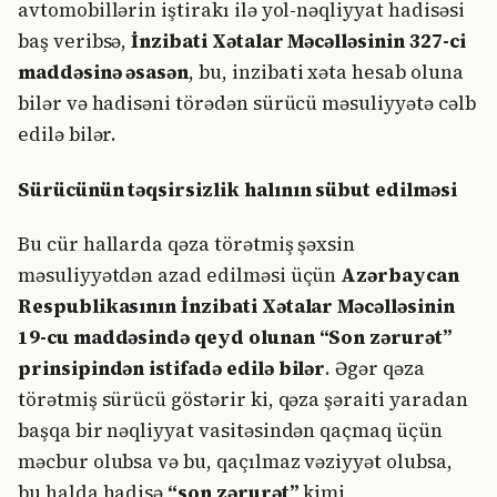
avtomobillərin iştirakı ilə yol-nəqliyyat hadisəsi
baş veribsə,
İnzibati Xətalar Məcəlləsinin 327-ci
maddəsinə əsasən
, bu, inzibati xəta hesab oluna
bilər və hadisəni törədən sürücü məsuliyyətə cəlb
edilə bilər.
Sürücünün təqsirsizlik halının sübut edilməsi
Bu cür hallarda qəza törətmiş şəxsin
məsuliyyətdən azad edilməsi üçün
Azərbaycan
Respublikasının İnzibati Xətalar Məcəlləsinin
19-cu maddəsində qeyd olunan “Son zərurət”
prinsipindən istifadə edilə bilər
. Əgər qəza
törətmiş sürücü göstərir ki, qəza şəraiti yaradan
başqa bir nəqliyyat vasitəsindən qaçmaq üçün
məcbur olubsa və bu, qaçılmaz vəziyyət olubsa,
bu halda hadisə
“son zərurət”
kimi