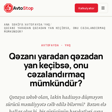
Avto
Stop
Kalkulyator
ANA SƏHIFƏ
/
AVTOFAYDA
/
YHQ
/
QƏZANI YARADAN QƏZADAN YAN KEÇIBSƏ, ONU CƏZALANDIRMAQ
MÜMKÜNDÜR?
AVTO
FAYDA
· YHQ
Qəzanı yaradan qəzadan
yan keçibsə, onu
cəzalandırmaq
mümkündür?
Qəzaya səbəb olan, lakin hadisəyə düşməyən
sürücü məsuliyyətə cəlb edilə bilərmi? Bəzən elə
hallar olur ki, bir sürücünün hərəkətləri qəza