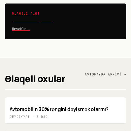
ƏLAQƏLI ALƏT
Avtokalkulyator
Hesabla →
Əlaqəli oxular
AVTO
FAYDA
ARXIVI →
Avtomobilin 30% rəngini dəyişmək olarmı?
QEYDIYYAT
·
5
DƏQ