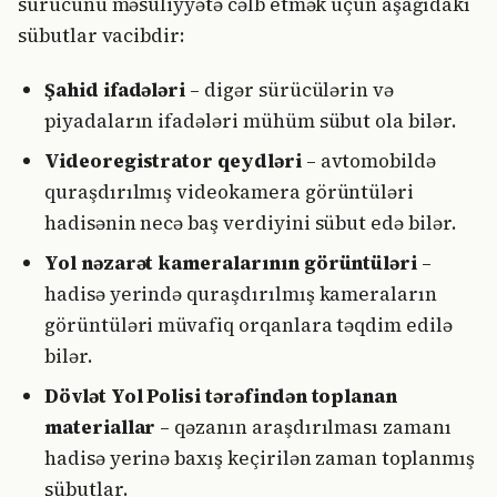
sürücünü məsuliyyətə cəlb etmək üçün aşağıdakı
sübutlar vacibdir:
Şahid ifadələri
– digər sürücülərin və
piyadaların ifadələri mühüm sübut ola bilər.
Videoregistrator qeydləri
– avtomobildə
quraşdırılmış videokamera görüntüləri
hadisənin necə baş verdiyini sübut edə bilər.
Yol nəzarət kameralarının görüntüləri
–
hadisə yerində quraşdırılmış kameraların
görüntüləri müvafiq orqanlara təqdim edilə
bilər.
Dövlət Yol Polisi tərəfindən toplanan
materiallar
– qəzanın araşdırılması zamanı
hadisə yerinə baxış keçirilən zaman toplanmış
sübutlar.