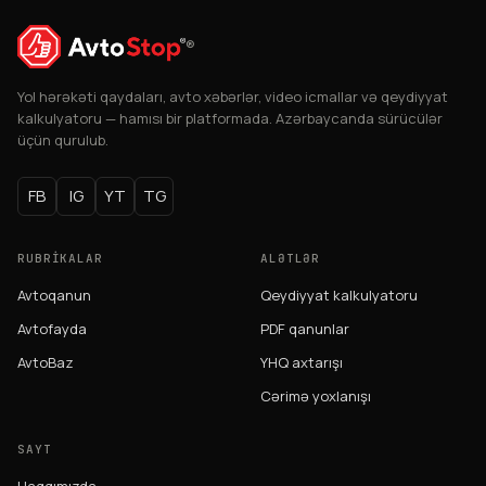
®
Yol hərəkəti qaydaları, avto xəbərlər, video icmallar və qeydiyyat
kalkulyatoru — hamısı bir platformada. Azərbaycanda sürücülər
üçün qurulub.
FB
IG
YT
TG
RUBRIKALAR
ALƏTLƏR
Avtoqanun
Qeydiyyat kalkulyatoru
Avtofayda
PDF qanunlar
AvtoBaz
YHQ axtarışı
Cərimə yoxlanışı
SAYT
Haqqımızda