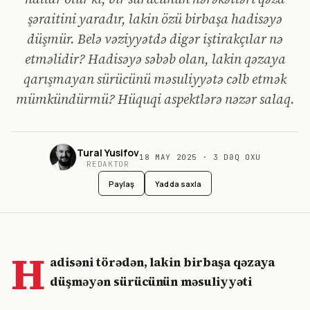
şəraitini yaradır, lakin özü birbaşa hadisəyə
düşmür. Belə vəziyyətdə digər iştirakçılar nə
etməlidir? Hadisəyə səbəb olan, lakin qəzaya
qarışmayan sürücünü məsuliyyətə cəlb etmək
mümkündürmü? Hüquqi aspektlərə nəzər salaq.
Tural Yusifov
18 MAY 2025
·
3
DƏQ OXU
REDAKTOR
Paylaş
Yadda saxla
H
adisəni törədən, lakin birbaşa qəzaya
düşməyən sürücünün məsuliyyəti