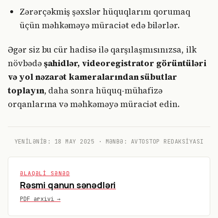
Zərərçəkmiş şəxslər hüquqlarını qorumaq
üçün məhkəməyə müraciət edə bilərlər.
Əgər siz bu cür hadisə ilə qarşılaşmısınızsa, ilk
növbədə
şahidlər, videoregistrator görüntüləri
və yol nəzarət kameralarından sübutlar
toplayın
, daha sonra hüquq-mühafizə
orqanlarına və məhkəməyə müraciət edin.
YENILƏNIB:
18 MAY 2025
· MƏNBƏ: AVTOSTOP REDAKSIYASI
ƏLAQƏLI SƏNƏD
Rəsmi qanun sənədləri
PDF arxivi →