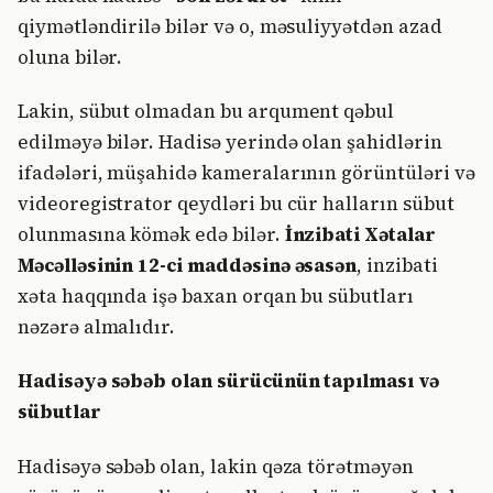
qiymətləndirilə bilər və o, məsuliyyətdən azad
oluna bilər.
Lakin, sübut olmadan bu arqument qəbul
edilməyə bilər. Hadisə yerində olan şahidlərin
ifadələri, müşahidə kameralarının görüntüləri və
videoregistrator qeydləri bu cür halların sübut
olunmasına kömək edə bilər.
İnzibati Xətalar
Məcəlləsinin 12-ci maddəsinə əsasən
, inzibati
xəta haqqında işə baxan orqan bu sübutları
nəzərə almalıdır.
Hadisəyə səbəb olan sürücünün tapılması və
sübutlar
Hadisəyə səbəb olan, lakin qəza törətməyən