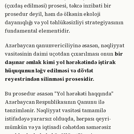
(çıxdaş edilməsi) prosesi, təkcə inzibati bir
prosedur deyil, həm də ölkənin ekoloji
dayanıqlığı və yol təhlükəsizliyi strategiyasının
fundamental elementidir.
Azərbaycan qanunvericiliyinə əsasən, nəqliyyat
vasitəsinin daimi uçotdan çıxarılması onun
bir
daşınar əmlak kimi yol hərəkətində iştirak
hüququnun ləğv edilməsi və dövlət
reyestrindən silinməsi prosesidir.
Bu prosedur əsasən "Yol hərəkəti haqqında"
Azərbaycan Respublikasının Qanunu ilə
tənzimlənir. Nəqliyyat vasitəsi tamamilə
istifadəyə yararsız olduqda, bərpası qeyri-
mümkün və ya iqtisadi cəhətdən səmərəsiz