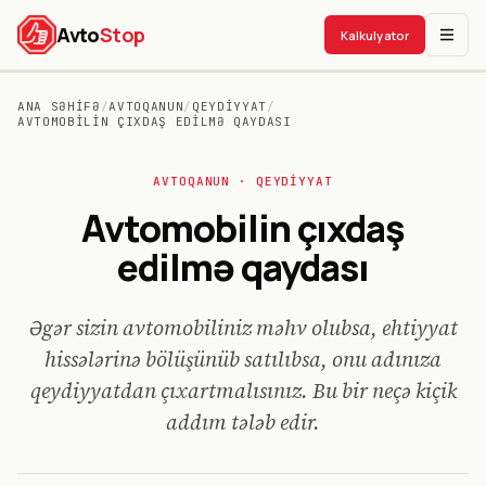
Avto
Stop
Kalkulyator
ANA SƏHIFƏ
/
AVTOQANUN
/
QEYDIYYAT
/
AVTOMOBILIN ÇIXDAŞ EDILMƏ QAYDASI
AVTO
QANUN
· QEYDIYYAT
Avtomobilin çıxdaş
edilmə qaydası
Əgər sizin avtomobiliniz məhv olubsa, ehtiyyat
hissələrinə bölüşünüb satılıbsa, onu adınıza
qeydiyyatdan çıxartmalısınız. Bu bir neçə kiçik
addım tələb edir.