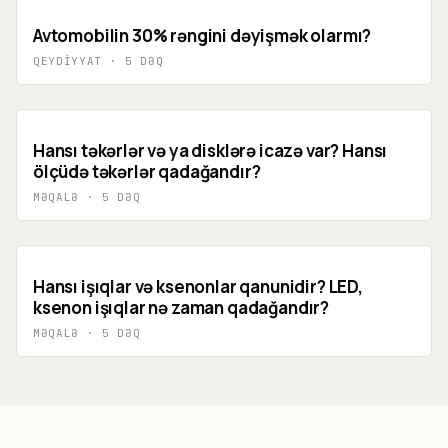
Avtomobilin 30% rəngini dəyişmək olarmı?
QEYDIYYAT
·
5
DƏQ
Hansı təkərlər və ya disklərə icazə var? Hansı
ölçüdə təkərlər qadağandır?
MƏQALƏ
·
5
DƏQ
Hansı işıqlar və ksenonlar qanunidir? LED,
ksenon işıqlar nə zaman qadağandır?
MƏQALƏ
·
5
DƏQ