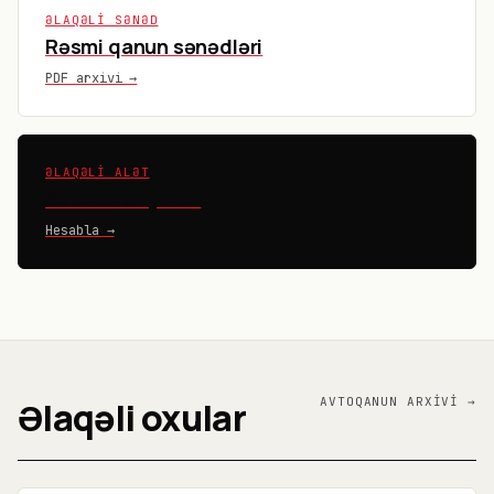
ƏLAQƏLI SƏNƏD
Rəsmi qanun sənədləri
PDF arxivi →
ƏLAQƏLI ALƏT
Avtokalkulyator
Hesabla →
Əlaqəli oxular
AVTO
QANUN
ARXIVI →