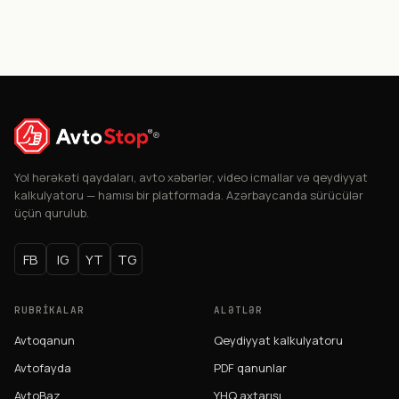
®
Yol hərəkəti qaydaları, avto xəbərlər, video icmallar və qeydiyyat
kalkulyatoru — hamısı bir platformada. Azərbaycanda sürücülər
üçün qurulub.
FB
IG
YT
TG
RUBRIKALAR
ALƏTLƏR
Avtoqanun
Qeydiyyat kalkulyatoru
Avtofayda
PDF qanunlar
AvtoBaz
YHQ axtarışı