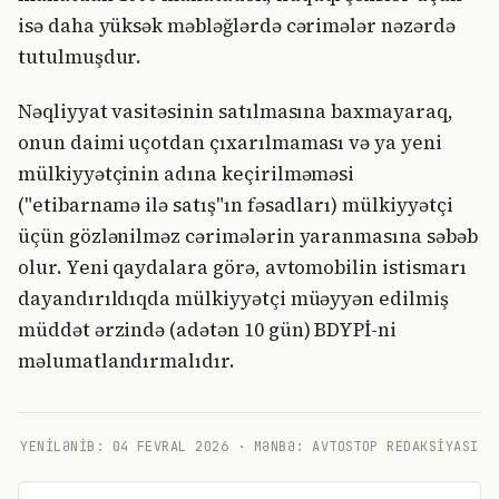
isə daha yüksək məbləğlərdə cərimələr nəzərdə
tutulmuşdur.
Nəqliyyat vasitəsinin satılmasına baxmayaraq,
onun daimi uçotdan çıxarılmaması və ya yeni
mülkiyyətçinin adına keçirilməməsi
("etibarnamə ilə satış"ın fəsadları) mülkiyyətçi
üçün gözlənilməz cərimələrin yaranmasına səbəb
olur. Yeni qaydalara görə, avtomobilin istismarı
dayandırıldıqda mülkiyyətçi müəyyən edilmiş
müddət ərzində (adətən 10 gün) BDYPİ-ni
məlumatlandırmalıdır.
YENILƏNIB:
04 FEVRAL 2026
· MƏNBƏ: AVTOSTOP REDAKSIYASI