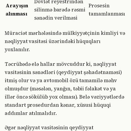
Dövlət reyestrindən
Arayışın
Prosesin
silinmə barədə rəsmi
alınması
tamamlanması
sənədin verilməsi
Müraciət mərhələsində mülkiyyətçinin kimliyi və
nəqliyyat vasitəsi üzərindəki hüquqları
yoxlanılır.
Təcrübədə elə hallar mövcuddur ki, nəqliyyat
vasitəsinin sənədləri (qeydiyyat şəhadətnaməsi)
itmiş olur və ya avtomobil özü tamamilə məhv
olmuşdur (məsələn, yanğın, təbii fəlakət və ya
illər öncə sökülüb yox olması). Belə vəziyyətlərdə
standart prosedurdan kənar, xüsusi hüquqi
addımlar atılmalıdır.
Əgər nəqliyyat vasitəsinin qeydiyyat