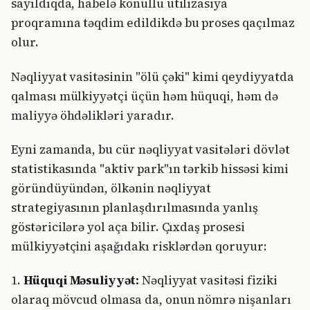
sayıldıqda, habelə könüllü utilizasiya
proqramına təqdim edildikdə bu proses qaçılmaz
olur.
Nəqliyyat vasitəsinin "ölü çəki" kimi qeydiyyatda
qalması mülkiyyətçi üçün həm hüquqi, həm də
maliyyə öhdəlikləri yaradır.
Eyni zamanda, bu cür nəqliyyat vasitələri dövlət
statistikasında "aktiv park"ın tərkib hissəsi kimi
göründüyündən, ölkənin nəqliyyat
strategiyasının planlaşdırılmasında yanlış
göstəricilərə yol aça bilir. Çıxdaş prosesi
mülkiyyətçini aşağıdakı risklərdən qoruyur:
1.
Hüquqi Məsuliyyət:
Nəqliyyat vasitəsi fiziki
olaraq mövcud olmasa da, onun nömrə nişanları