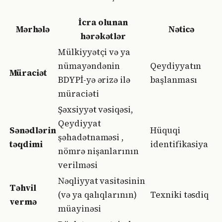
İcra olunan
Mərhələ
Nəticə
hərəkətlər
Mülkiyyətçi və ya
nümayəndənin
Qeydiyyatın
Müraciət
BDYPİ-yə ərizə ilə
başlanması
müraciəti
Şəxsiyyət vəsiqəsi,
Qeydiyyat
Sənədlərin
Hüquqi
şəhadətnaməsi ,
təqdimi
identifikasiya
nömrə nişanlarının
verilməsi
Nəqliyyat vasitəsinin
Təhvil
(və ya qalıqlarının)
Texniki təsdiq
vermə
müayinəsi