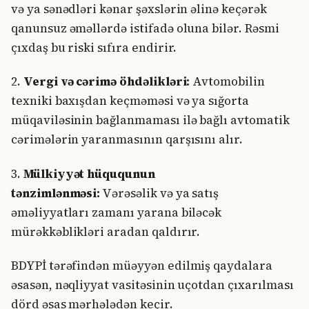
və ya sənədləri kənar şəxslərin əlinə keçərək
qanunsuz əməllərdə istifadə oluna bilər. Rəsmi
çıxdaş bu riski sıfıra endirir.
2.
Vergi və cərimə öhdəlikləri:
Avtomobilin
texniki baxışdan keçməməsi və ya sığorta
müqaviləsinin bağlanmaması ilə bağlı avtomatik
cərimələrin yaranmasının qarşısını alır.
3.
Mülkiyyət hüququnun
tənzimlənməsi:
Vərəsəlik və ya satış
əməliyyatları zamanı yarana biləcək
mürəkkəblikləri aradan qaldırır.
BDYPİ tərəfindən müəyyən edilmiş qaydalara
əsasən, nəqliyyat vasitəsinin uçotdan çıxarılması
dörd əsas mərhələdən keçir.