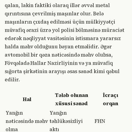
qalan, lakin faktiki olaraq illər əvvəl metal
qırıntısına çevrilmiş maşınlar olur. Belə
maşınların çıxdaş edilməsi üçün mülkiyyətçi
müvafiq ərazi üzrə yol polisi bölməsinə müraciət
edərək nəqliyyat vasitəsinin istismara yararsız
halda məhv olduğunu bəyan etməlidir. Əgər
avtomobil bir qəza nəticəsində məhv olubsa,
Fövqəladə Hallar Nazirliyinin və ya müvafiq
sığorta şirkətinin arayışı əsas sənəd kimi qəbul
edilir.
Tələb olunan
İcraçı
Hal
xüsusi sənəd
orqan
Yanğın
Yanğın
nəticəsində məhv
təhlükəsizliyi
FHN
olma
aktı