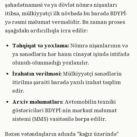
şəhadətnaməsi və ya dövlət nömrə nişanları
itibsə, mülkiyyətçi ilk növbədə bu barədə BDYPİ-
yə rəsmi məlumat verməlidir. Bu zaman proses
aşağıdakı ardıcıllıqla icra edilir:
Təhqiqat və yoxlama:
Nömrə nişanlarının və
ya sənədlərin hər hansı cinayət işində istifadə
olunub-olunmadığı yoxlanılır.
İzahatın verilməsi:
Mülkiyyətçi sənədlərin
itirilmə şəraiti barədə yazılı izahat təqdim
edir.
Arxiv məlumatları:
Avtomobilin texniki
göstəriciləri BDYPİ-nin mərkəzi məlumat
sistemi (MMS) vasitəsilə bərpa edilir.
Bəzən vətəndaşların adında "kağız üzərində"