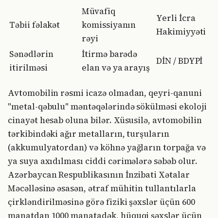
Müvafiq
Yerli İcra
Təbii fəlakət
komissiyanın
Hakimiyyəti
rəyi
Sənədlərin
İtirmə barədə
DİN / BDYPİ
itirilməsi
elan və ya arayış
Avtomobilin rəsmi icazə olmadan, qeyri-qanuni
"metal-qəbulu" məntəqələrində sökülməsi ekoloji
cinayət hesab oluna bilər. Xüsusilə, avtomobilin
tərkibindəki ağır metalların, turşuların
(akkumulyatordan) və köhnə yağların torpağa və
ya suya axıdılması ciddi cərimələrə səbəb olur.
Azərbaycan Respublikasının İnzibati Xətalar
Məcəlləsinə əsasən, ətraf mühitin tullantılarla
çirkləndirilməsinə görə fiziki şəxslər üçün 600
manatdan 1000 manatadək, hüquqi şəxslər üçün