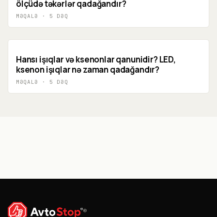
ölçüdə təkərlər qadağandır?
MƏQALƏ
·
5
DƏQ
Hansı işıqlar və ksenonlar qanunidir? LED,
ksenon işıqlar nə zaman qadağandır?
MƏQALƏ
·
5
DƏQ
®