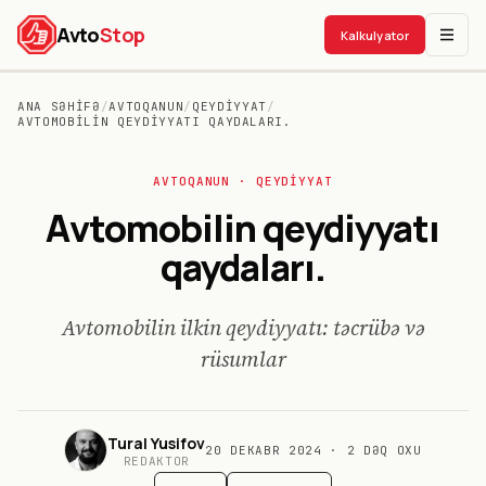
Avto
Stop
Kalkulyator
ANA SƏHIFƏ
/
AVTOQANUN
/
QEYDIYYAT
/
AVTOMOBILIN QEYDIYYATI QAYDALARI.
AVTO
QANUN
· QEYDIYYAT
Avtomobilin qeydiyyatı
qaydaları.
Avtomobilin ilkin qeydiyyatı: təcrübə və
rüsumlar
Tural Yusifov
20 DEKABR 2024
·
2
DƏQ OXU
REDAKTOR