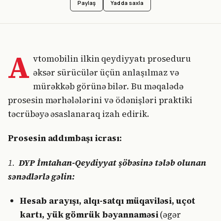
Paylaş
Yadda saxla
A
vtomobilin ilkin qeydiyyatı proseduru
əksər sürücülər üçün anlaşılmaz və
mürəkkəb görünə bilər. Bu məqalədə
prosesin mərhələlərini və ödənişləri praktiki
təcrübəyə əsaslanaraq izah edirik.
Prosesin addımbaşı icrası:
1.
DYP İmtahan-Qeydiyyat şöbəsinə tələb olunan
sənədlərlə gəlin:
Hesab arayışı, alqı-satqı müqaviləsi, uçot
kartı, yük gömrük bəyannaməsi
(əgər