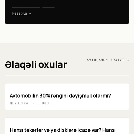
Avtokalkulyator
Hesabla →
Əlaqəli oxular
AVTO
QANUN
ARXIVI →
Avtomobilin 30% rəngini dəyişmək olarmı?
QEYDIYYAT
·
5
DƏQ
Hansı təkərlər və ya disklərə icazə var? Hansı