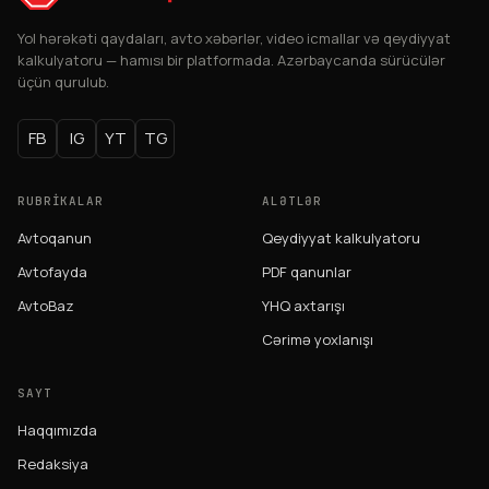
Yol hərəkəti qaydaları, avto xəbərlər, video icmallar və qeydiyyat
kalkulyatoru — hamısı bir platformada. Azərbaycanda sürücülər
üçün qurulub.
FB
IG
YT
TG
RUBRIKALAR
ALƏTLƏR
Avtoqanun
Qeydiyyat kalkulyatoru
Avtofayda
PDF qanunlar
AvtoBaz
YHQ axtarışı
Cərimə yoxlanışı
SAYT
Haqqımızda
Redaksiya