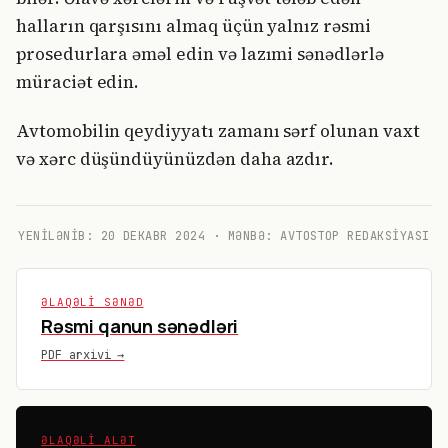
halların qarşısını almaq üçün yalnız rəsmi
prosedurlara əməl edin və lazımi sənədlərlə
müraciət edin.
Avtomobilin qeydiyyatı zamanı sərf olunan vaxt
və xərc düşündüyünüzdən daha azdır.
YENILƏNIB:
20 DEKABR 2024
· MƏNBƏ: AVTOSTOP REDAKSIYASI
ƏLAQƏLI SƏNƏD
Rəsmi qanun sənədləri
PDF arxivi →
ƏLAQƏLI ALƏT