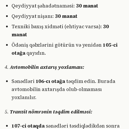
Qeydiyyat şəhadətnaməsi:
30 manat
Qeydiyyat nişanı:
30 manat
Texniki baxış xidməti (ehtiyac varsa):
30
manat
Ödəniş qəbzlərini götürün və yenidən
105-ci
otağa
qayıdın.
4.
Avtomobilin axtarış yoxlaması:
Sənədləri
106-cı otağa
təqdim edin. Burada
avtomobilin axtarışda olub-olmaması
yoxlanılır.
5.
Tranzit nömrənin təqdim edilməsi:
107-ci otaqda
sənədləri təsdiqlədikdən sonra