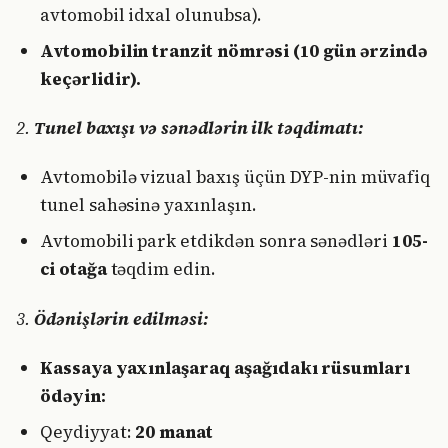
avtomobil idxal olunubsa).
Avtomobilin tranzit nömrəsi (10 gün ərzində
keçərlidir).
2.
Tunel baxışı və sənədlərin ilk təqdimatı:
Avtomobilə vizual baxış üçün DYP-nin müvafiq
tunel sahəsinə yaxınlaşın.
Avtomobili park etdikdən sonra sənədləri
105-
ci otağa
təqdim edin.
3.
Ödənişlərin edilməsi:
Kassaya yaxınlaşaraq aşağıdakı rüsumları
ödəyin:
Qeydiyyat:
20 manat