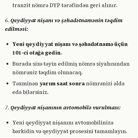
tranzit nömrə DYP tərəfindən geri alınır.
6.
Qeydiyyat nişanı və şəhadətnamənin təqdim
edilməsi:
Yeni qeydiyyat nişanı və şəhadətnamə üçün
101-ci otağa gedin.
Burada sizə təyin edilmiş nömrə siyahısından
nömrəniz təqdim olunacaq.
Təxminən
yarım saat sonra
nömrənizi əldə
edə bilərsiniz.
7.
Qeydiyyat nişanının avtomobilə vurulması:
Yeni qeydiyyat nişanını avtomobilinizə
bərkidin və qeydiyyat prosesini tamamlayın.