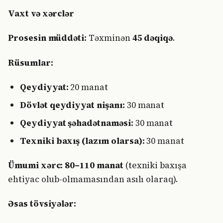
Vaxt və xərclər
Prosesin müddəti:
Təxminən
45 dəqiqə
.
Rüsumlar:
Qeydiyyat:
20 manat
Dövlət qeydiyyat nişanı:
30 manat
Qeydiyyat şəhadətnaməsi:
30 manat
Texniki baxış (lazım olarsa):
30 manat
Ümumi xərc:
80–110 manat
(texniki baxışa
ehtiyac olub-olmamasından asılı olaraq).
Əsas tövsiyələr: