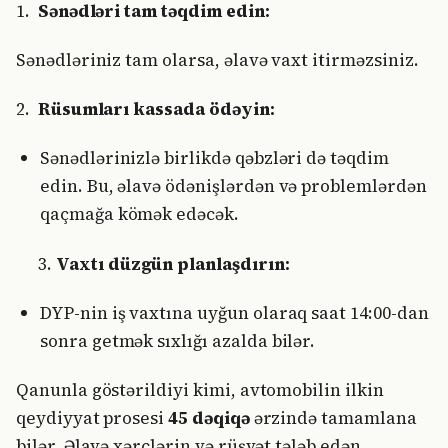
1.
Sənədləri tam təqdim edin:
Sənədləriniz tam olarsa, əlavə vaxt itirməzsiniz.
2.
Rüsumları kassada ödəyin:
Sənədlərinizlə birlikdə qəbzləri də təqdim
edin. Bu, əlavə ödənişlərdən və problemlərdən
qaçmağa kömək edəcək.
Vaxtı düzgün planlaşdırın:
DYP-nin iş vaxtına uyğun olaraq saat 14:00-dan
sonra getmək sıxlığı azalda bilər.
Qanunla göstərildiyi kimi, avtomobilin ilkin
qeydiyyat prosesi
45 dəqiqə
ərzində tamamlana
bilər. Əlavə xərclərin və rüşvət tələb edən