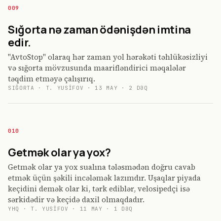
009
Sığorta nə zaman ödənişdən imtina
edir.
"AvtoStop" olaraq hər zaman yol hərəkəti təhlükəsizliyi
və sığorta mövzusunda maarifləndirici məqalələr
təqdim etməyə çalışırıq.
SIĞORTA
·
T. YUSIFOV
·
13 MAY
·
2
DƏQ
010
Getmək olar ya yox?
Getmək olar ya yox sualına tələsmədən doğru cavab
etmək üçün şəkili incələmək lazımdır. Uşaqlar piyada
keçidini demək olar ki, tərk ediblər, velosipedçi isə
sərkidədir və keçidə daxil olmaqdadır.
YHQ
·
T. YUSIFOV
·
11 MAY
·
1
DƏQ