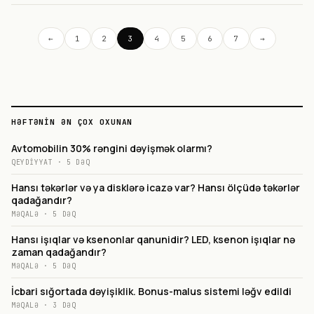
←
1
2
3
4
5
6
7
→
HƏFTƏNIN ƏN ÇOX OXUNAN
Avtomobilin 30% rəngini dəyişmək olarmı?
QEYDIYYAT
·
5
DƏQ
Hansı təkərlər və ya disklərə icazə var? Hansı ölçüdə təkərlər
qadağandır?
MƏQALƏ
·
5
DƏQ
Hansı işıqlar və ksenonlar qanunidir? LED, ksenon işıqlar nə
zaman qadağandır?
MƏQALƏ
·
5
DƏQ
İcbari sığortada dəyişiklik. Bonus-malus sistemi ləğv edildi
MƏQALƏ
·
3
DƏQ