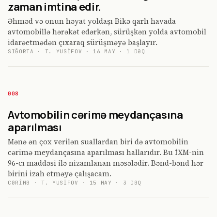
zaman imtina edir.
Əhməd və onun həyat yoldaşı Bikə qarlı havada
avtomobillə hərəkət edərkən, sürüşkən yolda avtomobil
idarəetmədən çıxaraq sürüşməyə başlayır.
SIĞORTA
·
T. YUSIFOV
·
16 MAY
·
1
DƏQ
008
Avtomobilin cərimə meydançasına
aparılması
Mənə ən çox verilən suallardan biri də avtomobilin
cərimə meydançasına aparılması hallarıdır. Bu İXM-nin
96-cı maddəsi ilə nizamlanan məsələdir. Bənd-bənd hər
birini izah etməyə çalışacam.
CƏRIMƏ
·
T. YUSIFOV
·
15 MAY
·
3
DƏQ