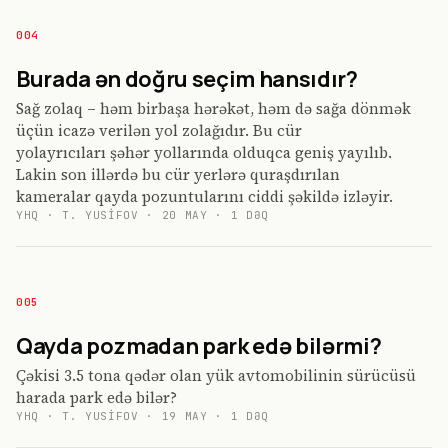
004
Burada ən doğru seçim hansıdır?
Sağ zolaq – həm birbaşa hərəkət, həm də sağa dönmək
üçün icazə verilən yol zolağıdır. Bu cür
yolayrıcıları şəhər yollarında olduqca geniş yayılıb.
Lakin son illərdə bu cür yerlərə quraşdırılan
kameralar qayda pozuntularını ciddi şəkildə izləyir.
YHQ
·
T. YUSIFOV
·
20 MAY
·
1
DƏQ
005
Qayda pozmadan park edə bilərmi?
Çəkisi 3.5 tona qədər olan yük avtomobilinin sürücüsü
harada park edə bilər?
YHQ
·
T. YUSIFOV
·
19 MAY
·
1
DƏQ