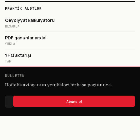
PRAKTIK ALƏTLƏR
Qeydiyyat kalkulyatoru
HESABLA
PDF qanunlar arxivi
YÜKLƏ
YHQ axtarışı
TAP
BÜLLETEN
Həftəlik avtoqanun yenilikləri birbaşa poçtunuza.
Abunə ol