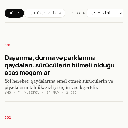
BÜTÜN
TƏHLÜKƏSIZLIK
4
SIRALA:
001
Dayanma, durma və parklanma
qaydaları: sürücülərin bilməli olduğu
əsas məqamlar
Yol hərəkəti qaydalarına əməl etmək sürücülərin və
piyadaların təhlükəsizliyi üçün vacib şərtdir.
YHQ
·
T. YUSIFOV
·
24 MAY
·
2
DƏQ
002