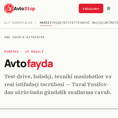
Avto
Stop
Kalkulyator
HAMISI
YHQ
QEYDIYYAT
TEXNIKI BAXIŞ
CƏRIMƏ
T
ALT RUBRIKALAR →
ANA SƏHIFƏ
/
AVTOFAYDA
RUBRIKA ·
69
MƏQALƏ
Avto
fayda
Test-drive, bələdçi, texniki məsləhətlər və
real istifadəçi təcrübəsi — Tural Yusifov-
dan sürücünün gündəlik suallarına cavab.