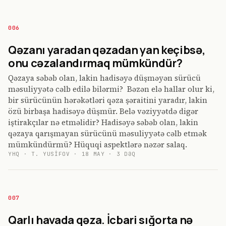
006
Qəzanı yaradan qəzadan yan keçibsə,
onu cəzalandırmaq mümkündür?
Qəzaya səbəb olan, lakin hadisəyə düşməyən sürücü
məsuliyyətə cəlb edilə bilərmi? Bəzən elə hallar olur ki,
bir sürücünün hərəkətləri qəza şəraitini yaradır, lakin
özü birbaşa hadisəyə düşmür. Belə vəziyyətdə digər
iştirakçılar nə etməlidir? Hadisəyə səbəb olan, lakin
qəzaya qarışmayan sürücünü məsuliyyətə cəlb etmək
mümkündürmü? Hüquqi aspektlərə nəzər salaq.
YHQ
·
T. YUSIFOV
·
18 MAY
·
3
DƏQ
007
Qarlı havada qəza. İcbari sığorta nə