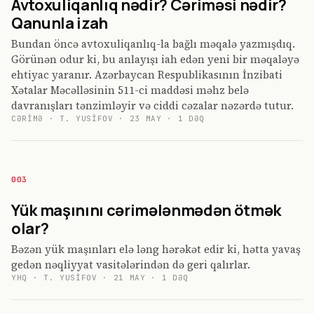
Avtoxuliqanlıq nədir? Cəriməsi nədir?
Qanunla izah
Bundan öncə avtoxuliqanlıq-la bağlı məqalə yazmışdıq.
Görünən odur ki, bu anlayışı iah edən yeni bir məqaləyə
ehtiyac yaranır. Azərbaycan Respublikasının İnzibati
Xətalar Məcəlləsinin 511-ci maddəsi məhz belə
davranışları tənzimləyir və ciddi cəzalar nəzərdə tutur.
CƏRIMƏ
·
T. YUSIFOV
·
23 MAY
·
1
DƏQ
003
Yük maşınını cərimələnmədən ötmək
olar?
Bəzən yük maşınları elə ləng hərəkət edir ki, hətta yavaş
gedən nəqliyyat vasitələrindən də geri qalırlar.
YHQ
·
T. YUSIFOV
·
21 MAY
·
1
DƏQ