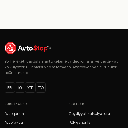
®
Yol hərəkəti qaydaları, avto xəbərlər, video icmallar və qeydiyyat
kalkulyatoru — hamısı bir platformada. Azərbaycanda sürücülər
üçün qurulub.
FB
IG
YT
TG
RUBRIKALAR
ALƏTLƏR
Avtoqanun
Qeydiyyat kalkulyatoru
Avtofayda
PDF qanunlar