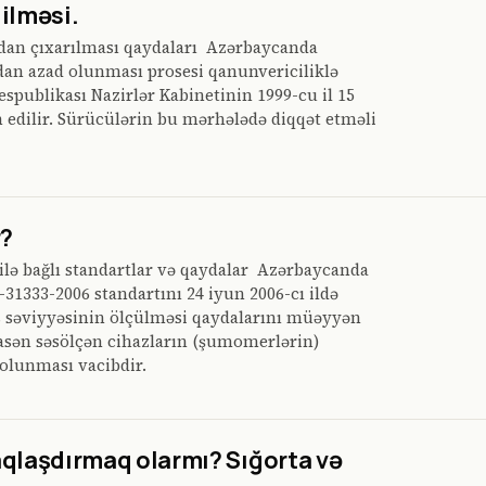
ilməsi.
dan çıxarılması qaydaları Azərbaycanda
an azad olunması prosesi qanunvericiliklə
spublikası Nazirlər Kabinetinin 1999-cu il 15
n edilir. Sürücülərin bu mərhələdə diqqət etməli
r?
ilə bağlı standartlar və qaydalar Azərbaycanda
31333-2006 standartını 24 iyun 2006-cı ildə
əs səviyyəsinin ölçülməsi qaydalarını müəyyən
asən səsölçən cihazların (şumomerlərin)
olunması vacibdir.
qlaşdırmaq olarmı? Sığorta və