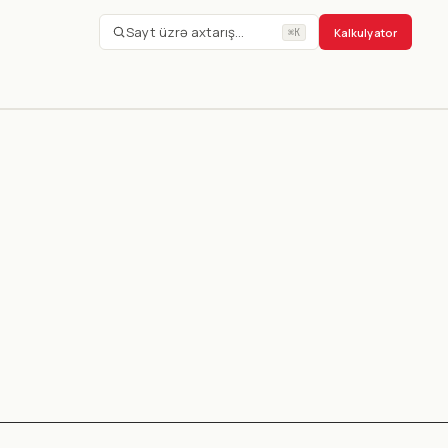
Sayt üzrə axtarış…
Kalkulyator
⌘K