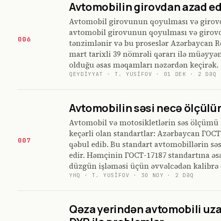
Avtomobilin girovdan azad ed
Avtomobil girovunun qoyulması və girov
avtomobil girovunun qoyulması və girovd
006
tənzimlənir və bu proseslər Azərbaycan Re
mart tarixli 39 nömrəli qərarı ilə müəyyə
olduğu əsas məqamları nəzərdən keçirək.
QEYDIYYAT
·
T. YUSIFOV
·
01 DEK
·
2
DƏQ
Avtomobilin səsi necə ölçülü
Avtomobil və motosikletlərin səs ölçümü 
keçərli olan standartlar: Azərbaycan ГОСТ-
007
qəbul edib. Bu standart avtomobillərin s
edir. Həmçinin ГОСТ-17187 standartına əs
düzgün işləməsi üçün əvvəlcədən kalibrə 
YHQ
·
T. YUSIFOV
·
30 NOY
·
2
DƏQ
Qəza yerindən avtomobili uza