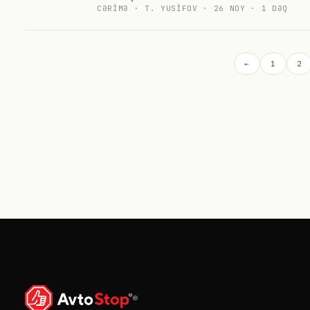
CƏRIMƏ
·
T. YUSIFOV
·
26 NOY
·
1
DƏQ
←
1
2
®