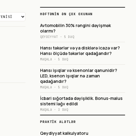
HƏFTƏNIN ƏN ÇOX OXUNAN
Avtomobilin 30% rəngini dəyişmək
olarmı?
QEYDIYYAT
·
5
DƏQ
Hansı təkərlər və ya disklərə icazə var?
Hansı ölçüdə təkərlər qadağandır?
MƏQALƏ
·
5
DƏQ
Hansı işıqlar və ksenonlar qanunidir?
LED, ksenon işıqlar nə zaman
qadağandır?
MƏQALƏ
·
5
DƏQ
İcbari sığortada dəyişiklik. Bonus-malus
sistemi ləğv edildi
MƏQALƏ
·
3
DƏQ
PRAKTIK ALƏTLƏR
Qeydiyyat kalkulyatoru