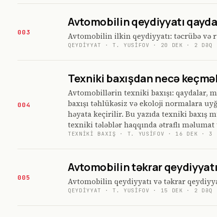
Avtomobilin qeydiyyatı qaydal
003
Avtomobilin ilkin qeydiyyatı: təcrübə və
QEYDIYYAT
·
T. YUSIFOV
·
20 DEK
·
2
DƏQ
Texniki baxışdan necə keçməli
Avtomobillərin texniki baxışı: qaydalar, m
baxışı təhlükəsiz və ekoloji normalara uy
004
həyata keçirilir. Bu yazıda texniki baxış 
texniki tələblər haqqında ətraflı məlumat 
TEXNIKI BAXIŞ
·
T. YUSIFOV
·
16 DEK
·
3
Avtomobilin təkrar qeydiyyat
005
Avtomobilin qeydiyyatı və təkrar qeydiyya
QEYDIYYAT
·
T. YUSIFOV
·
15 DEK
·
2
DƏQ