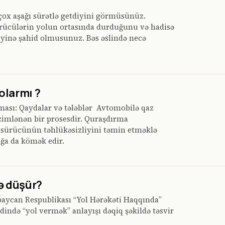
çox aşağı sürətlə getdiyini görmüsünüz.
sürücülərin yolun ortasında durduğunu və hadisə
iyinə şahid olmusunuz. Bəs əslində necə
olarmı ?
ması: Qaydalar və tələblər Avtomobilə qaz
zimlənən bir prosesdir. Quraşdırma
sürücünün təhlükəsizliyini təmin etməklə
ğa da kömək edir.
ə düşür?
baycan Respublikası “Yol Hərəkəti Haqqında”
ində “yol vermək” anlayışı dəqiq şəkildə təsvir