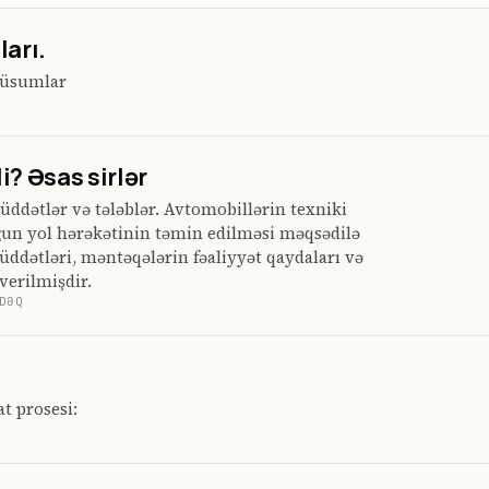
arı.
 rüsumlar
? Əsas sirlər
üddətlər və tələblər. Avtomobillərin texniki
ğun yol hərəkətinin təmin edilməsi məqsədilə
müddətləri, məntəqələrin fəaliyyət qaydaları və
verilmişdir.
DƏQ
ı
t prosesi: