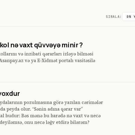
SIRALA:
ol nə vaxt qüvvəyə minir ?
larını və inzibati qərarları izləyə bilməsi
Asanpay.az və ya E-Xidmət portalı vasitəsilə
yoxdur
ydalarının pozulmasına görə yazılan cərimələr
da peyda olur. “Sənin adına qərar var”
sual budur: Bəs mənə bu barədə nə vaxt və necə
 deyiləmsə, onu necə ləğv etdirə bilərəm?