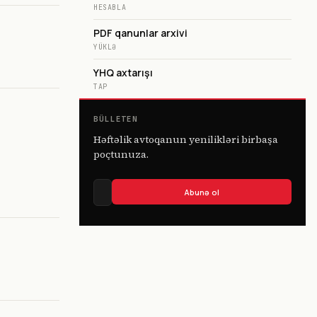
HESABLA
PDF qanunlar arxivi
YÜKLƏ
YHQ axtarışı
TAP
BÜLLETEN
Həftəlik avtoqanun yenilikləri birbaşa
poçtunuza.
Abunə ol