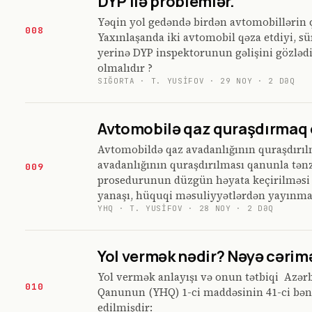
DYP ilə problemlər.
Yəqin yol gedəndə birdən avtomobillərin 
008
Yaxınlaşanda iki avtomobil qəza etdiyi, 
yerinə DYP inspektorunun gəlişini gözləd
olmalıdır ?
SIĞORTA
·
T. YUSIFOV
·
29 NOY
·
2
DƏQ
Avtomobilə qaz quraşdırmaq 
Avtomobildə qaz avadanlığının quraşdırıl
avadanlığının quraşdırılması qanunla tən
009
prosedurunun düzgün həyata keçirilməsi 
yanaşı, hüquqi məsuliyyətlərdən yayınma
YHQ
·
T. YUSIFOV
·
28 NOY
·
2
DƏQ
Yol vermək nədir? Nəyə cərim
Yol vermək anlayışı və onun tətbiqi Azər
010
Qanunun (YHQ) 1-ci maddəsinin 41-ci bənd
edilmişdir: