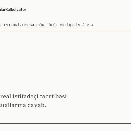
lar
Kalkulyator
Ə
TEST-DRIVE
MƏQALƏ
SÜRÜCÜLÜK VƏSIQƏSI
SIĞORTA
real istifadəçi təcrübəsi
uallarına cavab.