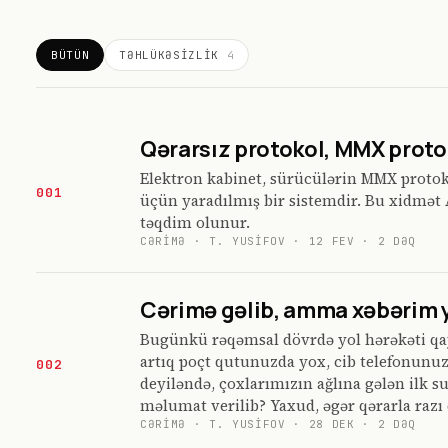
BÜTÜN
TƏHLÜKƏSIZLIK
4
Qərarsız protokol, MMX protok
Elektron kabinet, sürücülərin MMX protokol
001
üçün yaradılmış bir sistemdir. Bu xidmət 
təqdim olunur.
CƏRIMƏ
·
T. YUSIFOV
·
12 FEV
·
2
DƏQ
Cərimə gəlib, amma xəbərim 
Bugünkü rəqəmsal dövrdə yol hərəkəti qa
artıq poçt qutunuzda yox, cib telefonunuz
002
deyiləndə, çoxlarımızın ağlına gələn ilk 
məlumat verilib? Yaxud, əgər qərarla razı
CƏRIMƏ
·
T. YUSIFOV
·
28 DEK
·
2
DƏQ