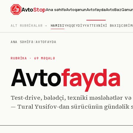
Avto
Stop
Ana səhifə
Avtoqanun
Avtofayda
AvtoBaz
Qanun
HAMISI
YHQ
QEYDIYYAT
TEXNIKI BAXIŞ
CƏRIM
ALT RUBRIKALAR →
ANA SƏHIFƏ
/
AVTOFAYDA
RUBRIKA ·
69
MƏQALƏ
Avto
fayda
Test-drive, bələdçi, texniki məsləhətlər və 
— Tural Yusifov-dan sürücünün gündəlik s