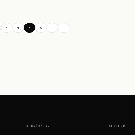
3
4
5
6
7
→
RUBRIKALAR
ALƏTLƏR